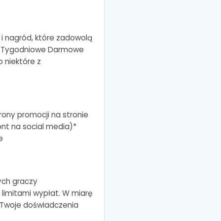
 i nagród, które zadowolą
s, Tygodniowe Darmowe
 niektóre z
ony promocji na stronie
nt na social media)*
e
ych graczy
limitami wypłat. W miarę
 Twoje doświadczenia