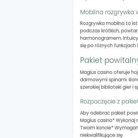
Mobilna rozgrywka 
Rozgrywka mobilna to is
podczas krótkich, powtar
harmonogramem. Intuicyjn
się po różnych funkcjach i
Pakiet powitaln
Magius casino oferuje h
darmowymi spinami. Bonu
szerokiej biblioteki gier 
Rozpoczęcie z paki
Aby odebrać pakiet powi
Magius casino* Wykonaj 
Twoim koncie* Wymagania 
niekwalifikujące się