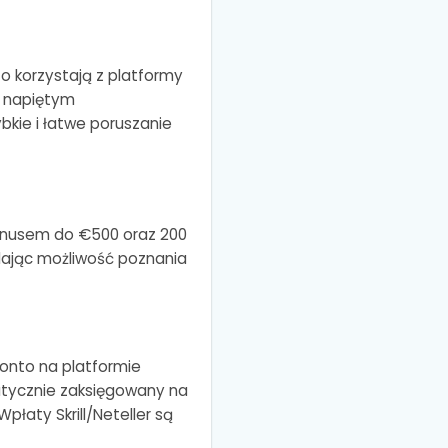
o korzystają z platformy
z napiętym
bkie i łatwe poruszanie
bonusem do €500 oraz 200
dając możliwość poznania
onto na platformie
atycznie zaksięgowany na
łaty Skrill/Neteller są