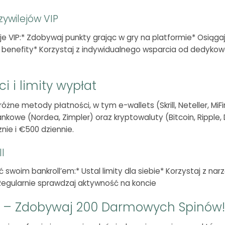
ywilejów VIP
e VIP:* Zdobywaj punkty grając w gry na platformie* Osiąg
benefity* Korzystaj z indywidualnego wsparcia od dedyko
i i limity wypłat
żne metody płatności, w tym e-wallets (Skrill, Neteller, MiFin
nkowe (Nordea, Zimpler) oraz kryptowaluty (Bitcoin, Ripple,
ie i €500 dziennie.
l
swoim bankroll’em:* Ustal limity dla siebie* Korzystaj z nar
Regularnie sprawdzaj aktywność na koncie
– Zdobywaj 200 Darmowych Spinów!