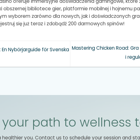
sino oferuje immersyjne doświadczenia gamingowe, które 
ęki obszernej bibliotece gier, platformie mobilnej i hojnemu 
nym wyborem zarówno dla nowych, jak i doświadczonych grac
ejestruj się już teraz i zdobądź 200 darmowych spinów!
Mastering Chicken Road: Gra
 En Nybörjarguide för Svenska
i reg
t your path to wellness 
a healthier you. Contact us to schedule your session and start