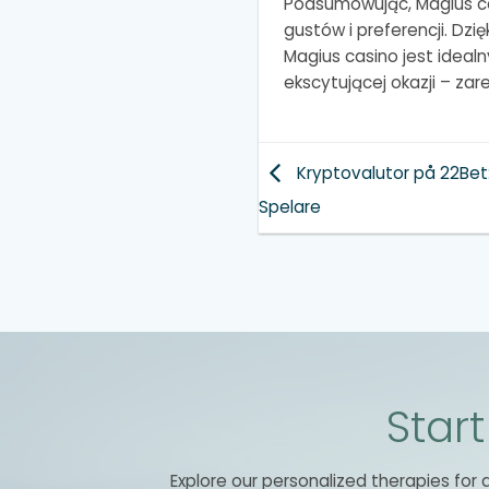
Podsumowując, Magius ca
gustów i preferencji. Dzi
Magius casino jest ideal
ekscytującej okazji – zar
Kryptovalutor på 22Bet:
Spelare
Star
Explore our personalized therapies for 