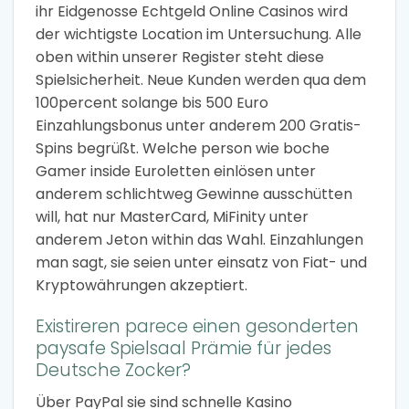
ihr Eidgenosse Echtgeld Online Casinos wird
der wichtigste Location im Untersuchung. Alle
oben within unserer Register steht diese
Spielsicherheit. Neue Kunden werden qua dem
100percent solange bis 500 Euro
Einzahlungsbonus unter anderem 200 Gratis-
Spins begrüßt. Welche person wie boche
Gamer inside Euroletten einlösen unter
anderem schlichtweg Gewinne ausschütten
will, hat nur MasterCard, MiFinity unter
anderem Jeton within das Wahl. Einzahlungen
man sagt, sie seien unter einsatz von Fiat- und
Kryptowährungen akzeptiert.
Existireren parece einen gesonderten
paysafe Spielsaal Prämie für jedes
Deutsche Zocker?
Über PayPal sie sind schnelle Kasino