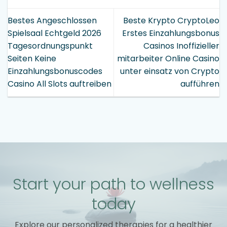
Bestes Angeschlossen
Beste Krypto CryptoLeo
Spielsaal Echtgeld 2026
Erstes Einzahlungsbonus
Tagesordnungspunkt
Casinos Inoffizieller
Seiten Keine
mitarbeiter Online Casino
Einzahlungsbonuscodes
unter einsatz von Crypto
Casino All Slots auftreiben
aufführen
Start your path to wellness
today
Explore our personalized therapies for a healthier