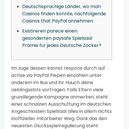
Deutschsprachige Länder, wo man
Casinos finden konnte, nachfolgende
Casinos that PayPal annehmen
Existireren parece einen
gesonderten paysafe Spielsaal
Prämie für jedes Deutsche Zocker?
Im zuge dessen kannst respons durch auf
achse via PayPal Piepen einzahlen unter
anderem im Bus und ihr Hauch deine
Lieblingsslots vortragen. Falls Eltern viele
grundlegende Kampagne anmerken, steht
einer schnalzen Ausschüttung im deutschen
Angeschlossen Spielsaal alles in allem nichts
inoffizieller mitarbeiter Weg. Dank das den
neuesten Glücksspielregulierung steht