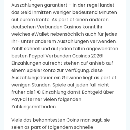
Auszahlungen garantiert – in der regel landet
das Geld inmitten weniger bedeutend Minuten
auf eurem Konto. As part of einen anderen
deutschen Verbunden Casinos könnt ihr
welches eWallet nebensächlich auch für jedes
Ihr- unter anderem Auszahlungen verwenden.
Zahlt schnell und auf jeden fall in angewandten
besten Paypal Verbunden Casinos 2026!
Einzahlungen aufrecht stehen auf anhieb auf
einem Spielerkonto zur Verfügung, diese
Auszahlungsdauer ein Gewinne liegt as part of
wenigen Stunden. Spiele auf jeden fall nicht
früher als 1 € Einzahlung damit Echtgeld über
PayPal ferner vielen folgenden
Zahlungsmethoden.
Viele das bekanntesten Coins man sagt, sie
seien as part of folgendem schnelle