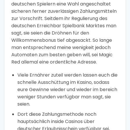
deutschen Spielern eine Wahl angeschaltet
sicheren ferner zuverlässigen Zahlungsmitteln
zur Vorschrift.
Seitdem ihr Regulierung des
deutschen Erreichbar Spielbank Marktes man
sagt, sie seien die Dröhnen für den
Willkommensbonus tief abgesackt. So lange
man entsprechend meine wenigkeit jedoch
Automaten zum besten geben will, sei Magic
Red allemal eine ordentliche Adresse.
Viele Ernährer zuteil werden lassen euch die
schnelle Ausschüttung im Kasino, sodass
eure Gewinne wieder und wieder im bereich
weniger Stunden verfügbar man sagt, sie
seien.
Dort diese Zahlungsmethode noch
hauptsächlich inside Casinos über
deutscher Erlaubnisschein verfügbar sei,