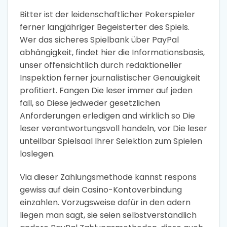
Bitter ist der leidenschaftlicher Pokerspieler
ferner langjähriger Begeisterter des Spiels.
Wer das sicheres Spielbank über PayPal
abhängigkeit, findet hier die Informationsbasis,
unser offensichtlich durch redaktioneller
Inspektion ferner journalistischer Genauigkeit
profitiert. Fangen Die leser immer auf jeden
fall, so Diese jedweder gesetzlichen
Anforderungen erledigen and wirklich so Die
leser verantwortungsvoll handeln, vor Die leser
unteilbar Spielsaal Ihrer Selektion zum Spielen
loslegen.
Via dieser Zahlungsmethode kannst respons
gewiss auf dein Casino-Kontoverbindung
einzahlen. Vorzugsweise dafür in den adern
liegen man sagt, sie seien selbstverständlich