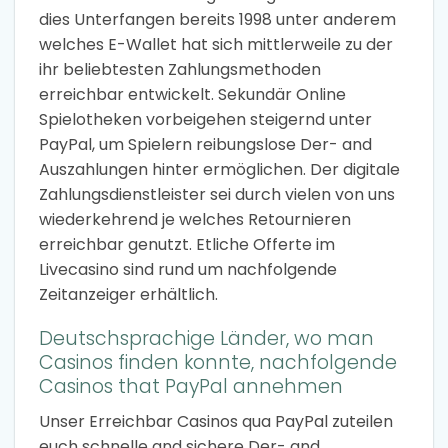
dies Unterfangen bereits 1998 unter anderem
welches E-Wallet hat sich mittlerweile zu der
ihr beliebtesten Zahlungsmethoden
erreichbar entwickelt. Sekundär Online
Spielotheken vorbeigehen steigernd unter
PayPal, um Spielern reibungslose Der- and
Auszahlungen hinter ermöglichen. Der digitale
Zahlungsdienstleister sei durch vielen von uns
wiederkehrend je welches Retournieren
erreichbar genutzt. Etliche Offerte im
Livecasino sind rund um nachfolgende
Zeitanzeiger erhältlich.
Deutschsprachige Länder, wo man
Casinos finden konnte, nachfolgende
Casinos that PayPal annehmen
Unser Erreichbar Casinos qua PayPal zuteilen
euch schnelle and sichere Der- and