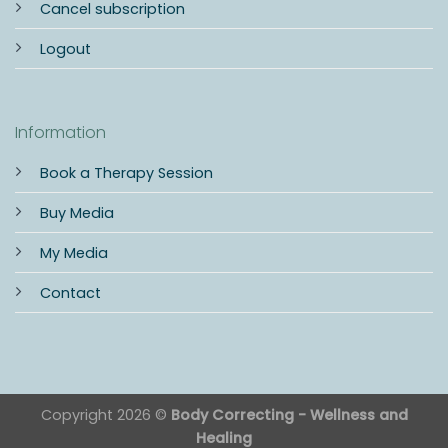
Cancel subscription
Logout
Information
Book a Therapy Session
Buy Media
My Media
Contact
Copyright 2026 ©
Body Correcting - Wellness and
Healing