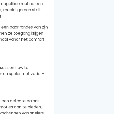
dagelijkse routine een
l, mobiel gamen stelt
.
m een paar rondes van zijn
nen ze toegang krijgen
emaal vanaf het comfort
session flow te
r en speler motivatie –
 een delicate balans
moties aan te bieden,
wachtingen van spelers