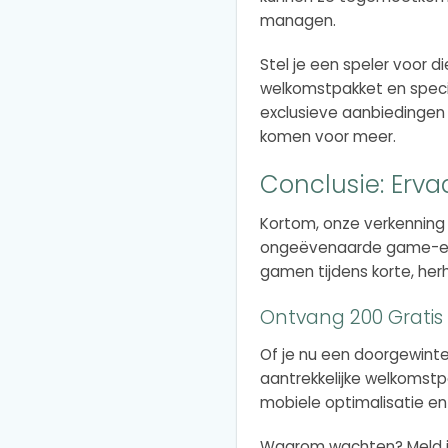
managen.
Stel je een speler voor d
welkomstpakket en speci
exclusieve aanbiedingen
komen voor meer.
Conclusie: Erv
Kortom, onze verkenning 
ongeëvenaarde game-erva
gamen tijdens korte, her
Ontvang 200 Gratis
Of je nu een doorgewinte
aantrekkelijke welkomstpa
mobiele optimalisatie en 
Waarom wachten? Meld je