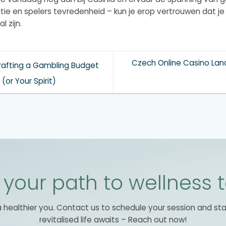
vatie en spelers tevredenheid – kun je erop vertrouwen dat j
l zijn.
Czech Online Casino Lan
Crafting a Gambling Budget
(or Your Spirit)
t your path to wellness 
a healthier you. Contact us to schedule your session and start
revitalised life awaits – Reach out now!