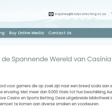
inquiries@bodycorrecting.co.za
ng
Buy Online Media
Contact Us
 de Spannende Wereld van Casinia
ord voor gamers die op zoek zijn naar een breed scala aan 
ervaring. Met meer dan 9.000 titels tot hun beschikking, k
ive Casino en Sports Betting. Deze uitgebreide bibliotheek i
gemoet te komen aan diverse smaken en voorkeuren.