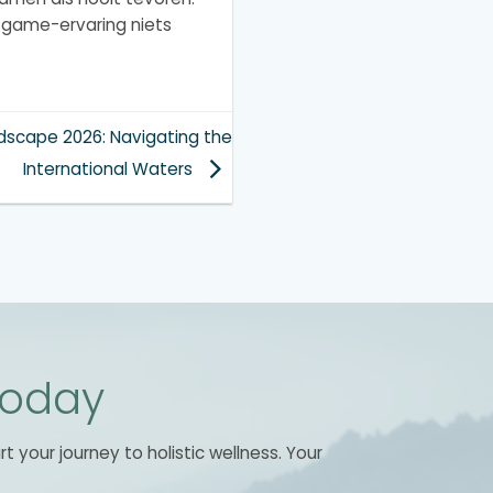
e game-ervaring niets
dscape 2026: Navigating the
International Waters
today
 your journey to holistic wellness. Your