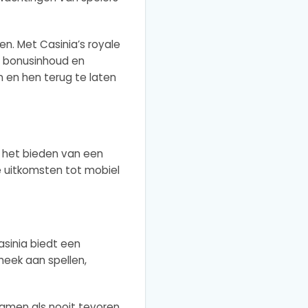
en. Met Casinia’s royale
n bonusinhoud en
 en hen terug te laten
p het bieden van een
e uitkomsten tot mobiel
asinia biedt een
theek aan spellen,
amen als nooit tevoren.