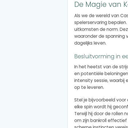
De Magie van Ko
Als we de wereld van Cas
spelerservaring bepalen. 
uitkomsten de norm. Deze
waaronder de spanning v
dagelijks leven.
Besluitvorming in 
In het heetst van de strij
en potentiële beloningen
intensity sessie, waarbij
op te leveren.
Stel je bijvoorbeeld voor 
elke spin wordt hij gecon
Terwijl hij door de rolle
om zijn bankroll effectie
scherpe instincten vereis