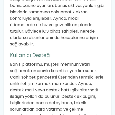
bahis, casino oyunları, bonus aktivasyonları gibi
işlevlerin tamamına dokunmatik ekran
konforuyla erişilebilir. Ayrıca, mobil
ödemelerde de hız ve güvenlik ön planda
tutulur. Böylece iOS cihaz sahipleri, nerede
olurlarsa olsunlar anında hesaplarına erişim
sağlayabilir.
Kullanıcı Desteği
Bahis platformu, müşteri memnuniyetini
sağlamak amacıyla kesintisiz yardım sunar.
Canlı sohbet penceresi üzerinden temsilcilerle
anlık iletişim kurmak mümkündür. Ayrıca,
destek maili veya destek hattı gibi alternatif
iletişim yolları da bulunur. Destek ekibi, giriş
bilgilerinden bonus detaylarına, teknik
sorunlardan para yatırma ve çekme