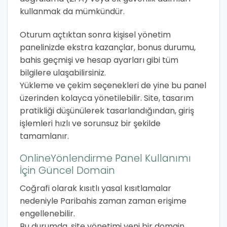
kullanmak da mümkündür.
Oturum açtıktan sonra kişisel yönetim
panelinizde ekstra kazançlar, bonus durumu,
bahis geçmişi ve hesap ayarları gibi tüm
bilgilere ulaşabilirsiniz.
Yükleme ve çekim seçenekleri de yine bu panel
üzerinden kolayca yönetilebilir. Site, tasarım
pratikliği düşünülerek tasarlandığından, giriş
işlemleri hızlı ve sorunsuz bir şekilde
tamamlanır.
OnlineYönlendirme Panel Kullanımı
İçin Güncel Domain
Coğrafi olarak kısıtlı yasal kısıtlamalar
nedeniyle Paribahis zaman zaman erişime
engellenebilir.
Bu durumda, site yönetimi yeni bir domain