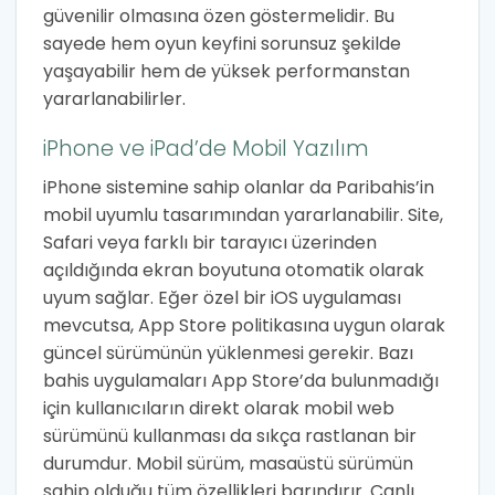
güvenilir olmasına özen göstermelidir. Bu
sayede hem oyun keyfini sorunsuz şekilde
yaşayabilir hem de yüksek performanstan
yararlanabilirler.
iPhone ve iPad’de Mobil Yazılım
iPhone sistemine sahip olanlar da Paribahis’in
mobil uyumlu tasarımından yararlanabilir. Site,
Safari veya farklı bir tarayıcı üzerinden
açıldığında ekran boyutuna otomatik olarak
uyum sağlar. Eğer özel bir iOS uygulaması
mevcutsa, App Store politikasına uygun olarak
güncel sürümünün yüklenmesi gerekir. Bazı
bahis uygulamaları App Store’da bulunmadığı
için kullanıcıların direkt olarak mobil web
sürümünü kullanması da sıkça rastlanan bir
durumdur. Mobil sürüm, masaüstü sürümün
sahip olduğu tüm özellikleri barındırır. Canlı