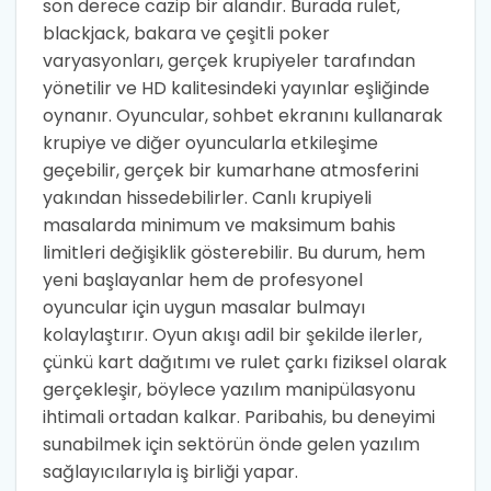
son derece cazip bir alandır. Burada rulet,
blackjack, bakara ve çeşitli poker
varyasyonları, gerçek krupiyeler tarafından
yönetilir ve HD kalitesindeki yayınlar eşliğinde
oynanır. Oyuncular, sohbet ekranını kullanarak
krupiye ve diğer oyuncularla etkileşime
geçebilir, gerçek bir kumarhane atmosferini
yakından hissedebilirler. Canlı krupiyeli
masalarda minimum ve maksimum bahis
limitleri değişiklik gösterebilir. Bu durum, hem
yeni başlayanlar hem de profesyonel
oyuncular için uygun masalar bulmayı
kolaylaştırır. Oyun akışı adil bir şekilde ilerler,
çünkü kart dağıtımı ve rulet çarkı fiziksel olarak
gerçekleşir, böylece yazılım manipülasyonu
ihtimali ortadan kalkar. Paribahis, bu deneyimi
sunabilmek için sektörün önde gelen yazılım
sağlayıcılarıyla iş birliği yapar.