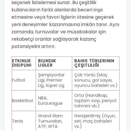
seçenek listelemesi sunar. Bu çeşitlilik
kullanıcıların farklı alanlarda beceri inşa
etmesine veya favori liglerin ötesine geçerek
yeni deneyimler kazanmasına imkân tanır. Aynı
zamanda, turnuvalar ve müsabakalar için
rekabetçi oranlar sağlayarak kazanç
potansiyelini artırır.
ETKINLIK
BILINDIK
BAHIS TÜRLERININ
DISIPLINI
LIGLER
ÇEŞITLILIĞI
Şampiyonlar
Çok Yönlü (Maç
Futbol
Ligi, Premier
sonucu, gol sayısı,
Lig, Süper Lig
oyuncu bahisleri vs.)
Orta (Handikap,
NBA,
Basketbol
toplam sayı, periyot
EuroLeague
tahmini vb.)
Grand Slam
Genişletilmiş (Oyun,
Tenis
Turnuvaları,
set, maç bahisleri
ATP, WTA
vs.)