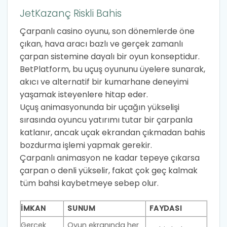
JetKazanç Riskli Bahis
Çarpanlı casino oyunu, son dönemlerde öne
çıkan, hava aracı bazlı ve gerçek zamanlı
çarpan sistemine dayalı bir oyun konseptidur.
BetPlatform, bu uçuş oyununu üyelere sunarak,
akıcı ve alternatif bir kumarhane deneyimi
yaşamak isteyenlere hitap eder.
Uçuş animasyonunda bir uçağın yükselişi
sırasında oyuncu yatırımı tutar bir çarpanla
katlanır, ancak uçak ekrandan çıkmadan bahis
bozdurma işlemi yapmak gerekir.
Çarpanlı animasyon ne kadar tepeye çıkarsa
çarpan o denli yükselir, fakat çok geç kalmak
tüm bahsi kaybetmeye sebep olur.
İMKAN
SUNUM
FAYDASI
Gerçek
Oyun ekranında her