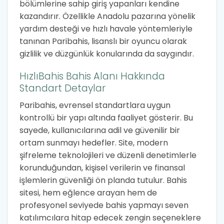
bölümlerine sahip giriş yapanları kendine
kazandırır. Özellikle Anadolu pazarına yönelik
yardım desteği ve hızlı havale yöntemleriyle
tanınan Paribahis, lisanslı bir oyuncu olarak
gizlilik ve düzgünlük konularında da saygındır.
HızlıBahis Bahis Alanı Hakkında
Standart Detaylar
Paribahis, evrensel standartlara uygun
kontrollü bir yapı altında faaliyet gösterir. Bu
sayede, kullanıcılarına adil ve güvenilir bir
ortam sunmayı hedefler. Site, modern
şifreleme teknolojileri ve düzenli denetimlerle
korunduğundan, kişisel verilerin ve finansal
işlemlerin güvenliği ön planda tutulur. Bahis
sitesi, hem eğlence arayan hem de
profesyonel seviyede bahis yapmayı seven
katılımcılara hitap edecek zengin seçeneklere