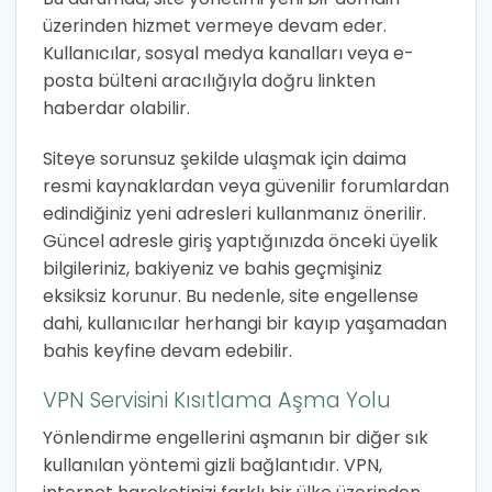
üzerinden hizmet vermeye devam eder.
Kullanıcılar, sosyal medya kanalları veya e-
posta bülteni aracılığıyla doğru linkten
haberdar olabilir.
Siteye sorunsuz şekilde ulaşmak için daima
resmi kaynaklardan veya güvenilir forumlardan
edindiğiniz yeni adresleri kullanmanız önerilir.
Güncel adresle giriş yaptığınızda önceki üyelik
bilgileriniz, bakiyeniz ve bahis geçmişiniz
eksiksiz korunur. Bu nedenle, site engellense
dahi, kullanıcılar herhangi bir kayıp yaşamadan
bahis keyfine devam edebilir.
VPN Servisini Kısıtlama Aşma Yolu
Yönlendirme engellerini aşmanın bir diğer sık
kullanılan yöntemi gizli bağlantıdır. VPN,