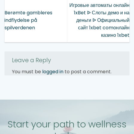
Игровые автоматы онлайн
Berømte gambleres
1xBet ᐉ Слоты демо и на
indflydelse på
деньги ᐉ Официальный
spilverdenen
сайт 1xbet comонлайн
казино 1xbet
Leave a Reply
You must be
logged in
to post a comment.
Start your path to wellness